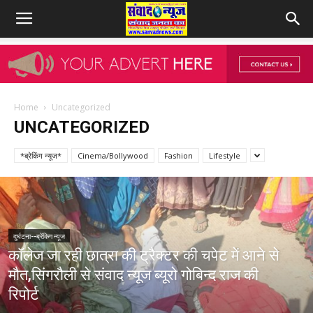
Home
Uncategorized
UNCATEGORIZED
*ब्रेकिंग न्यूज*
Cinema/Bollywood
Fashion
Lifestyle
दुर्घटना--ब्रेंकिग न्यूज
कॉलेज जा रही छात्रा की ट्रैक्टर की चपेट में आने से
मौत,सिंगरौली से संवाद न्यूज ब्यूरो गोबिन्द राज की
रिपोर्ट