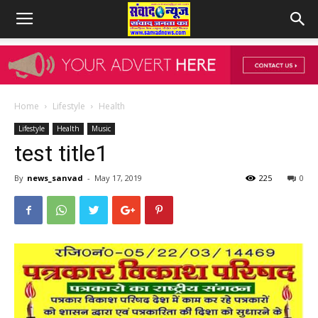
Home
Lifestyle
Health
Lifestyle
Health
Music
test title1
By
news_sanvad
-
May 17, 2019
225
0